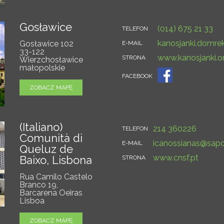
Gosławice
(014) 675 21 33
TELEFON
kanosjanki.domr
Gosławice 102
E-MAIL
33-122
www.kanosjanki.or
STRONA
Wierzchosławice
małopolskie
FACEBOOK
ZOBACZ MAPĘ
(Italiano)
214 360226
TELEFON
Comunità di
icanossianas@sapo
E-MAIL
Queluz de
www.cnsf.pt
Baixo, Lisbona
STRONA
Rua Camilo Castelo
Branco 19,
Barcarena Oeiras
Lisboa
ZOBACZ MAPĘ