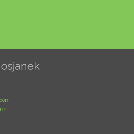
nosjanek
.com
.pl