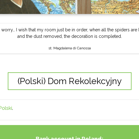
 worry… I wish that my room just be in order, when all the spiders are 
and the dust removed, the decoration is completed.
st. Magdalena di Canossa
(Polski) Dom Rekolekcyjny
Polski
.
Bank account in Poland: