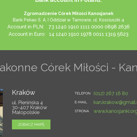
Zgromadzenie Córek Miłości Kanosjanek
Bank Pekao S. A. I Oddział w Tarnowie, ul. Kościuszki 4
Account in PLN: 73 1240 1910 1111 0000 0898 2636
Account in Euro: 14 1240 1910 1978 0011 1319 5623
konne Córek Miłości - Ka
Kraków
(012) 267 16 80
TELEFON
kan.krakow@gmail
ul. Pienińska 4
E-MAIL
30-407 Kraków
www.kanosjanki.org
STRONA
Małopolskie
ZOBACZ MAPĘ