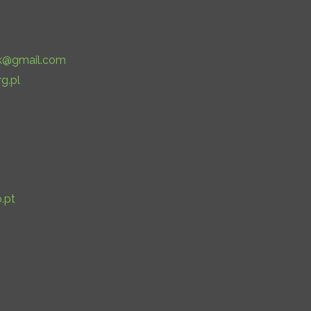
ek@gmail.com
g.pl
.pt