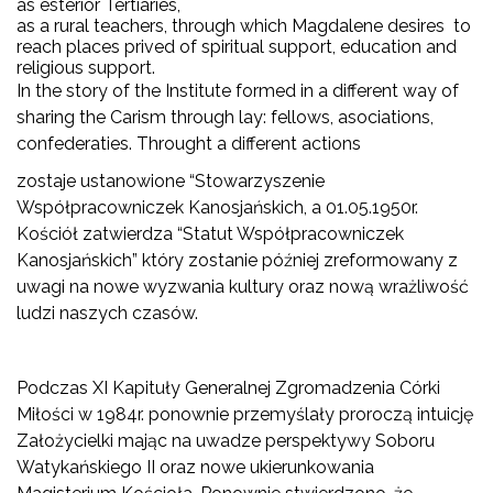
as esterior Tertiaries,
as a rural teachers, through which Magdalene desires to
reach places prived of spiritual support, education and
religious support.
In the story of the Institute formed in a different way of
sharing the Carism through lay: fellows, asociations,
confederaties. Throught a different actions
zostaje ustanowione “Stowarzyszenie
Współpracowniczek Kanosjańskich, a 01.05.1950r.
Kościół zatwierdza “Statut Współpracowniczek
Kanosjańskich” który zostanie później zreformowany z
uwagi na nowe wyzwania kultury oraz nową wrażliwość
ludzi naszych czasów.
Podczas XI Kapituły Generalnej Zgromadzenia Córki
Miłości w 1984r. ponownie przemyślały proroczą intuicję
Założycielki mając na uwadze perspektywy Soboru
Watykańskiego II oraz nowe ukierunkowania