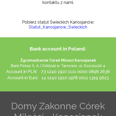
kontaktu z nami.
Pobierz statut Świeckich Kanosjanów:
Statut_Kanosjanow_Swieckich
Bank account in Poland:
Zgromadzenie Córek Miłości Kanosjanek
Bank Pekao S. A. I Oddział w Tarnowie, ul. Kościuszki 4
Account in PLN: 73 1240 1910 1111 0000 0898 2636
Account in Euro: 14 1240 1910 1978 0011 1319 5623
Domy Zakonne Córek