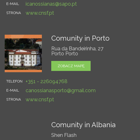
icanossianas@sapo.pt
E-MAIL
www.cnsf.pt
STRONA
Comunity in Porto
Rua da Bandeirinha, 27
Porto Porto
ZOBACZ MAPĘ
+351 - 226094768
TELEFON
canossianasporto@gmail.com
E-MAIL
www.cnsf.pt
STRONA
Comunity in Albania
Shen Flash