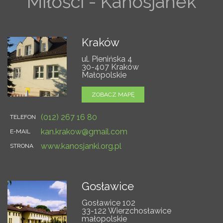
Miłości - Kanosjanek
Kraków
ul. Pienińska 4
30-407 Kraków
Małopolskie
ZOBACZ MAPĘ
(012) 267 16 80
TELEFON
kan.krakow@gmail.com
E-MAIL
www.kanosjanki.org.pl
STRONA
Gosławice
Gosławice 102
33-122 Wierzchosławice
małopolskie