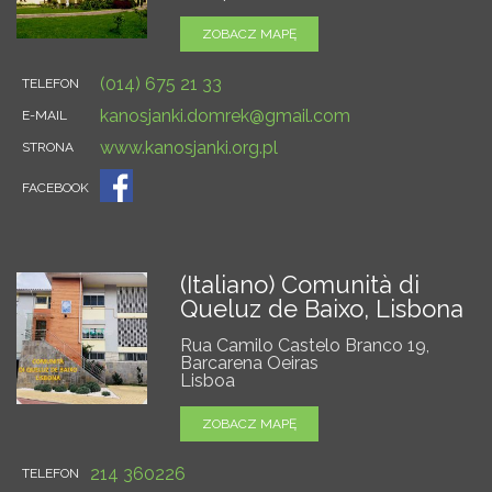
ZOBACZ MAPĘ
(014) 675 21 33
TELEFON
kanosjanki.domrek@gmail.com
E-MAIL
www.kanosjanki.org.pl
STRONA
FACEBOOK
(Italiano) Comunità di
Queluz de Baixo, Lisbona
Rua Camilo Castelo Branco 19,
Barcarena Oeiras
Lisboa
ZOBACZ MAPĘ
214 360226
TELEFON