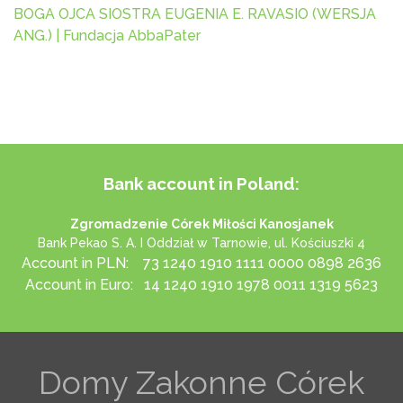
BOGA OJCA SIOSTRA EUGENIA E. RAVASIO (WERSJA
ANG.) | Fundacja AbbaPater
Bank account in Poland:
Zgromadzenie Córek Miłości Kanosjanek
Bank Pekao S. A. I Oddział w Tarnowie, ul. Kościuszki 4
Account in PLN: 73 1240 1910 1111 0000 0898 2636
Account in Euro: 14 1240 1910 1978 0011 1319 5623
Domy Zakonne Córek