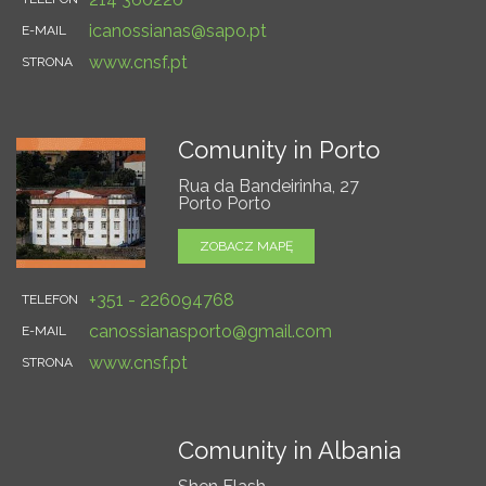
icanossianas@sapo.pt
E-MAIL
www.cnsf.pt
STRONA
Comunity in Porto
Rua da Bandeirinha, 27
Porto Porto
ZOBACZ MAPĘ
+351 - 226094768
TELEFON
canossianasporto@gmail.com
E-MAIL
www.cnsf.pt
STRONA
Comunity in Albania