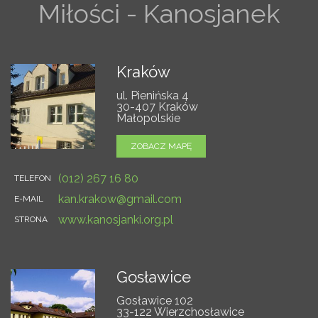
Miłości - Kanosjanek
Kraków
ul. Pienińska 4
30-407 Kraków
Małopolskie
ZOBACZ MAPĘ
(012) 267 16 80
TELEFON
kan.krakow@gmail.com
E-MAIL
www.kanosjanki.org.pl
STRONA
Gosławice
Gosławice 102
33-122 Wierzchosławice