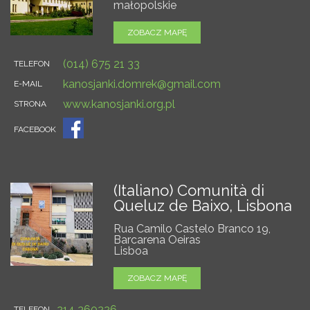
małopolskie
ZOBACZ MAPĘ
(014) 675 21 33
TELEFON
kanosjanki.domrek@gmail.com
E-MAIL
www.kanosjanki.org.pl
STRONA
FACEBOOK
(Italiano) Comunità di
Queluz de Baixo, Lisbona
Rua Camilo Castelo Branco 19,
Barcarena Oeiras
Lisboa
ZOBACZ MAPĘ
214 360226
TELEFON