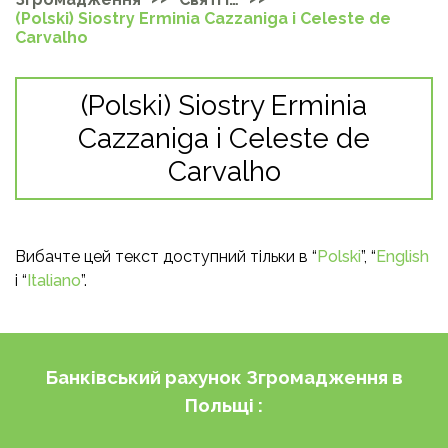
(Polski) Siostry Erminia Cazzaniga i Celeste de
Carvalho
(Polski) Siostry Erminia
Cazzaniga i Celeste de
Carvalho
Вибачте цей текст доступний тільки в “
Polski
”, “
English
і “
Italiano
”.
Банківський рахунок Згромадження в
Польщі
: