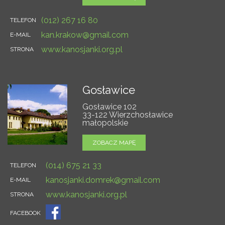
(012) 267 16 80
TELEFON
kan.krakow@gmail.com
E-MAIL
www.kanosjanki.org.pl
STRONA
Gosławice
Gosławice 102
33-122 Wierzchosławice
małopolskie
ZOBACZ MAPĘ
(014) 675 21 33
TELEFON
kanosjanki.domrek@gmail.com
E-MAIL
www.kanosjanki.org.pl
STRONA
FACEBOOK