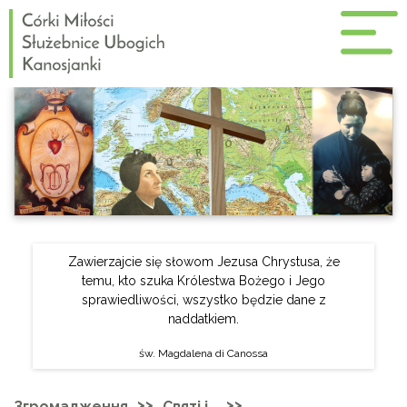
Zawierzajcie się słowom Jezusa Chrystusa, że
temu, kto szuka Królestwa Bożego i Jego
sprawiedliwości, wszystko będzie dane z
naddatkiem.
św. Magdalena di Canossa
>>
>>
Згромадження
Святі і…