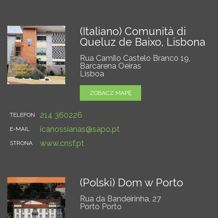
(Italiano) Comunità di
Queluz de Baixo, Lisbona
Rua Camilo Castelo Branco 19,
Barcarena Oeiras
Lisboa
ZOBACZ MAPĘ
214 360226
TELEFON
icanossianas@sapo.pt
E-MAIL
www.cnsf.pt
STRONA
(Polski) Dom w Porto
Rua da Bandeirinha, 27
Porto Porto