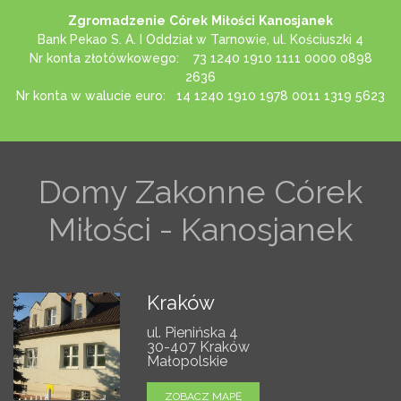
Zgromadzenie
C
ó
rek
Mi
ł
o
ś
ci
Kanosjanek
Bank Pekao S. A. I Oddział w Tarnowie, ul. Kościuszki 4
Nr konta złotówkowego: 73 1240 1910 1111 0000 0898
2636
Nr konta w walucie euro: 14 1240 1910 1978 0011 1319 5623
Domy Zakonne Córek
Miłości - Kanosjanek
Kraków
ul. Pienińska 4
30-407 Kraków
Małopolskie
ZOBACZ MAPĘ