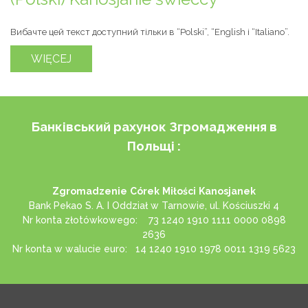
Вибачте цей текст доступний тільки в “Polski”, “English і “Italiano”.
WIĘCEJ
Банківський рахунок Згромадження в
Польщі
:
Zgromadzenie
C
ó
rek
Mi
ł
o
ś
ci
Kanosjanek
Bank Pekao S. A. I Oddział w Tarnowie, ul. Kościuszki 4
Nr konta złotówkowego: 73 1240 1910 1111 0000 0898
2636
Nr konta w walucie euro: 14 1240 1910 1978 0011 1319 5623