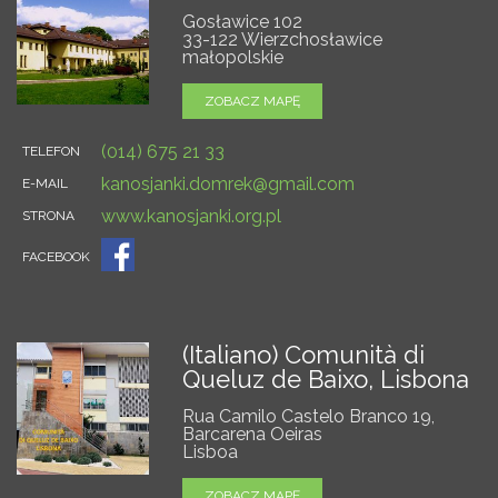
Gosławice 102
33-122 Wierzchosławice
małopolskie
ZOBACZ MAPĘ
(014) 675 21 33
TELEFON
kanosjanki.domrek@gmail.com
E-MAIL
www.kanosjanki.org.pl
STRONA
FACEBOOK
(Italiano) Comunità di
Queluz de Baixo, Lisbona
Rua Camilo Castelo Branco 19,
Barcarena Oeiras
Lisboa
ZOBACZ MAPĘ