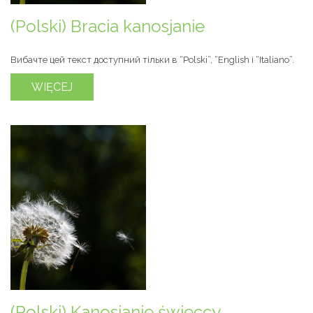
(Polski) Bracia kanosjanie
Вибачте цей текст доступний тільки в “Polski”, “English і “Italiano”.
WIĘCEJ
(Polski) Kanosjanie świeccy