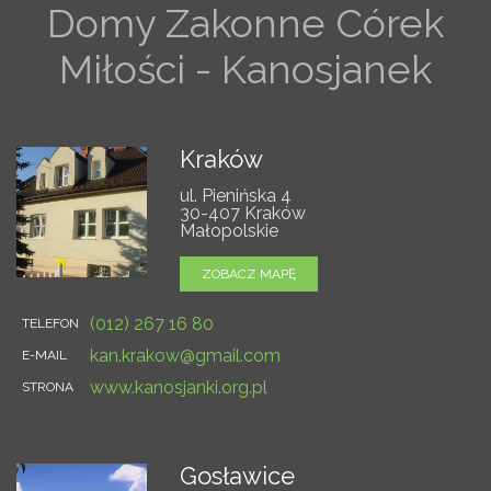
Domy Zakonne Córek
Miłości - Kanosjanek
Kraków
ul. Pienińska 4
30-407 Kraków
Małopolskie
ZOBACZ MAPĘ
(012) 267 16 80
TELEFON
kan.krakow@gmail.com
E-MAIL
www.kanosjanki.org.pl
STRONA
Gosławice