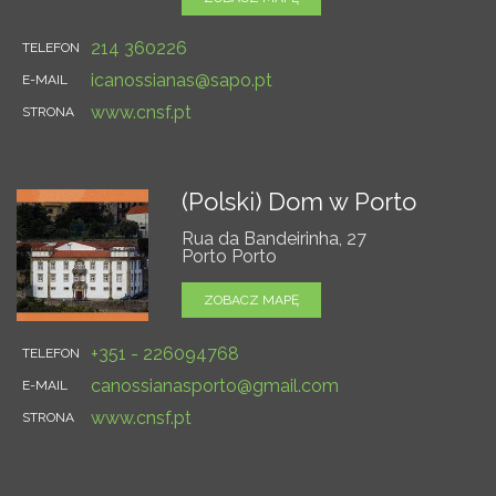
214 360226
TELEFON
icanossianas@sapo.pt
E-MAIL
www.cnsf.pt
STRONA
(Polski) Dom w Porto
Rua da Bandeirinha, 27
Porto Porto
ZOBACZ MAPĘ
+351 - 226094768
TELEFON
canossianasporto@gmail.com
E-MAIL
www.cnsf.pt
STRONA