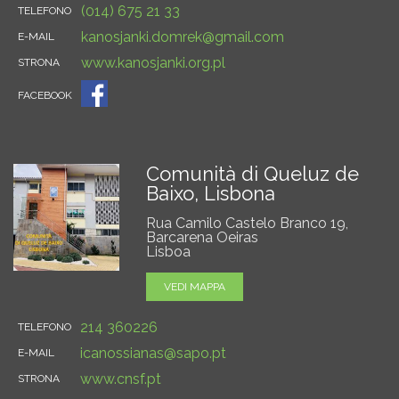
(014) 675 21 33
TELEFONO
kanosjanki.domrek@gmail.com
E-MAIL
www.kanosjanki.org.pl
STRONA
FACEBOOK
Comunità di Queluz de
Baixo, Lisbona
Rua Camilo Castelo Branco 19,
Barcarena Oeiras
Lisboa
VEDI MAPPA
214 360226
TELEFONO
icanossianas@sapo.pt
E-MAIL
www.cnsf.pt
STRONA