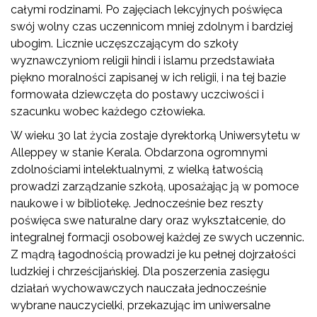
całymi rodzinami. Po zajęciach lekcyjnych poświęca
swój wolny czas uczennicom mniej zdolnym i bardziej
ubogim. Licznie uczęszczającym do szkoły
wyznawczyniom religii hindi i islamu przedstawiała
piękno moralności zapisanej w ich religii, i na tej bazie
formowała dziewczęta do postawy uczciwości i
szacunku wobec każdego człowieka.
W wieku 30 lat życia zostaje dyrektorką Uniwersytetu w
Alleppey w stanie Kerala. Obdarzona ogromnymi
zdolnościami intelektualnymi, z wielką łatwością
prowadzi zarządzanie szkołą, uposażając ją w pomoce
naukowe i w bibliotekę. Jednocześnie bez reszty
poświęca swe naturalne dary oraz wykształcenie, do
integralnej formacji osobowej każdej ze swych uczennic.
Z mądrą łagodnością prowadzi je ku pełnej dojrzałości
ludzkiej i chrześcijańskiej. Dla poszerzenia zasięgu
działań wychowawczych nauczała jednocześnie
wybrane nauczycielki, przekazując im uniwersalne