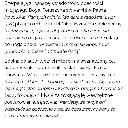
Czerpała ją z rosnącej świadomości obecności
miłującego Boga. Poruszona słowami św. Pawła
Apostoła:
“Pan tych miłuje, kto daje z radością (2 Kor
9,7)”
, pisząc o miłości ku bliźnim wyznacza sobie normę:
“Uśmiechaj się; spraw, aby druga osoba czuła się
doceniona i czyń to z całą szczerością serca”
. O relacji
do Boga pisała:
“Prawdziwa miłość ku Bogu rodzi
gorliwość o dusze i o Chwałę Bożą”
.
Zdolna do autentycznej miłości ma wyznaczony cel:
naśladowanie oraz uczenie naśladowania Jezusa
Chrystusa. W jej zapiskach duchowych czytamy m.in.:
“Udziel mi, Panie, łaski takiego naśladowania Cię, abym
się mogła stać drugim Chrystusem, drugim Chrystusem
Ukrzyżowanym”
. Myślą zamykającą jej wewnętrzne
postanowienia, są słowa:
“Pamiętaj, że twoje dni
wszystkie są policzone oraz, że czas zmarnowany to
czas utracony na zawsze”
.