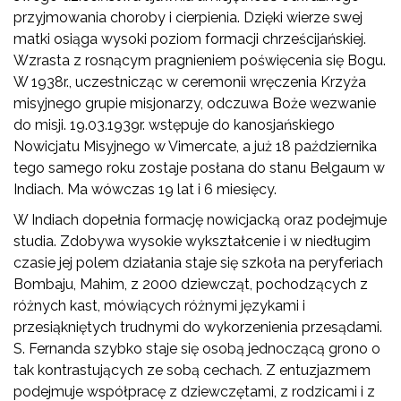
przyjmowania choroby i cierpienia. Dzięki wierze swej
matki osiąga wysoki poziom formacji chrześcijańskiej.
Wzrasta z rosnącym pragnieniem poświęcenia się Bogu.
W 1938r., uczestnicząc w ceremonii wręczenia Krzyża
misyjnego grupie misjonarzy, odczuwa Boże wezwanie
do misji. 19.03.1939r. wstępuje do kanosjańskiego
Nowicjatu Misyjnego w Vimercate, a już 18 października
tego samego roku zostaje posłana do stanu Belgaum w
Indiach. Ma wówczas 19 lat i 6 miesięcy.
W Indiach dopełnia formację nowicjacką oraz podejmuje
studia. Zdobywa wysokie wykształcenie i w niedługim
czasie jej polem działania staje się szkoła na peryferiach
Bombaju, Mahim, z 2000 dziewcząt, pochodzących z
różnych kast, mówiących różnymi językami i
przesiąkniętych trudnymi do wykorzenienia przesądami.
S. Fernanda szybko staje się osobą jednoczącą grono o
tak kontrastujących ze sobą cechach. Z entuzjazmem
podejmuje współpracę z dziewczętami, z rodzicami i z