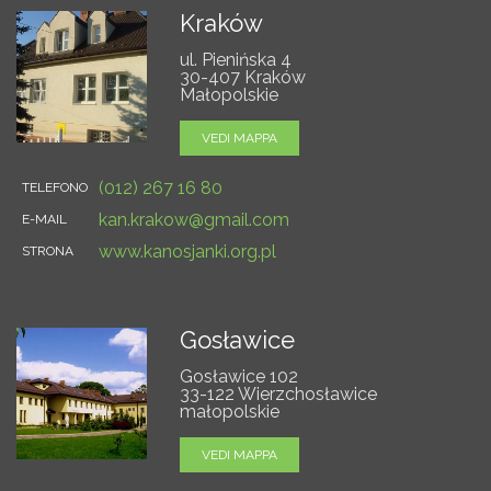
Kraków
ul. Pienińska 4
30-407 Kraków
Małopolskie
VEDI MAPPA
(012) 267 16 80
TELEFONO
kan.krakow@gmail.com
E-MAIL
www.kanosjanki.org.pl
STRONA
Gosławice
Gosławice 102
33-122 Wierzchosławice
małopolskie
VEDI MAPPA