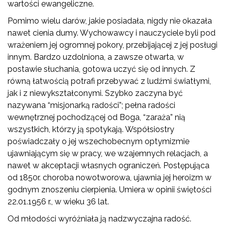
wartości ewangeliczne.
Pomimo wielu darów, jakie posiadała, nigdy nie okazała
nawet cienia dumy. Wychowawcy i nauczyciele byli pod
wrażeniem jej ogromnej pokory, przebijającej z jej posługi
innym. Bardzo uzdolniona, a zawsze otwarta, w
postawie słuchania, gotowa uczyć się od innych. Z
równą łatwością potrafi przebywać z ludźmi światłymi,
jak i z niewykształconymi. Szybko zaczyna być
nazywana “misjonarką radości”; pełna radości
wewnętrznej pochodzącej od Boga, “zaraża” nią
wszystkich, którzy ją spotykają. Współsiostry
poświadczały o jej wszechobecnym optymizmie
ujawniającym się w pracy, we wzajemnych relacjach, a
nawet w akceptacji własnych ograniczeń. Postępująca
od 1850r. choroba nowotworowa, ujawnia jej heroizm w
godnym znoszeniu cierpienia. Umiera w opinii świętości
22.01.1956 r., w wieku 36 lat.
Od młodości wyróżniała ją nadzwyczajna radość.