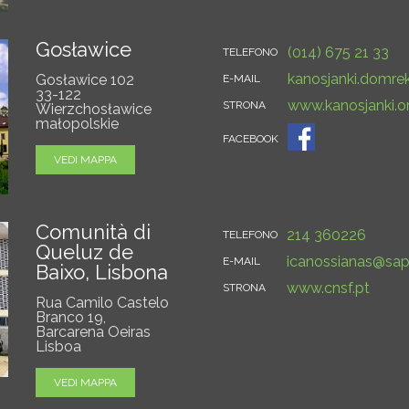
Gosławice
(014) 675 21 33
TELEFONO
kanosjanki.domr
Gosławice 102
E-MAIL
33-122
www.kanosjanki.or
STRONA
Wierzchosławice
małopolskie
FACEBOOK
VEDI MAPPA
Comunità di
214 360226
TELEFONO
Queluz de
icanossianas@sap
E-MAIL
Baixo, Lisbona
www.cnsf.pt
STRONA
Rua Camilo Castelo
Branco 19,
Barcarena Oeiras
Lisboa
VEDI MAPPA