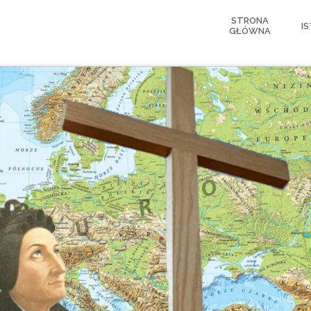
STRONA
I
GŁÓWNA