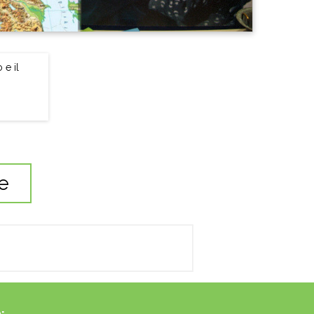
 e il
ne
: