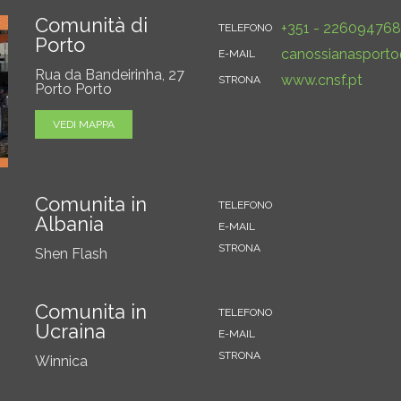
Comunità di
+351 - 226094768
TELEFONO
Porto
canossianasport
E-MAIL
Rua da Bandeirinha, 27
www.cnsf.pt
STRONA
Porto Porto
VEDI MAPPA
Comunita in
TELEFONO
Albania
E-MAIL
STRONA
Shen Flash
Comunita in
TELEFONO
Ucraina
E-MAIL
STRONA
Winnica