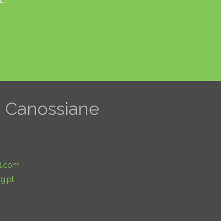
 - Canossiane
l.com
g.pl