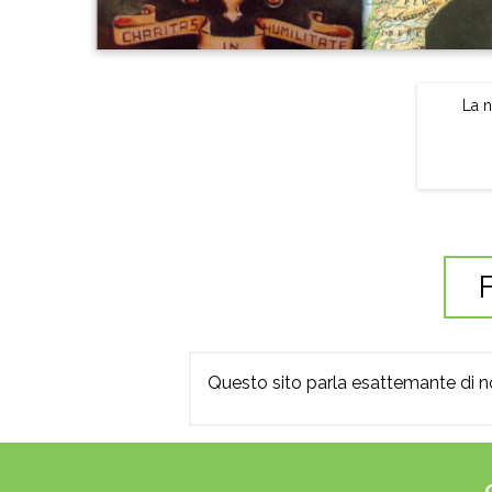
La n
F
Questo sito parla esattemante di noi