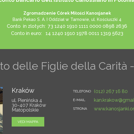
Zgromadzenie Córek Miłości Kanosjanek
Bank Pekao S. A. I Oddział w Tarnowie, ul. Kościuszki 4
Conto in zlotych: 73 1240 1910 1111 0000 0898 2636
Conto in euro: 14 1240 1910 1978 0011 1319 5623
uto delle Figlie della Carità
Kraków
(012) 267 16 80
TELEFONO
kan.krakow@gmai
ul. Pienińska 4
E-MAIL
30-407 Kraków
www.kanosjanki.or
STRONA
Małopolskie
VEDI MAPPA