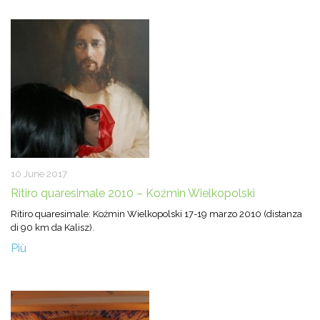
del genere dove semplicemente si parla anche di sera bevendo un te
caldo. ------ Questo fu per me il tempo di una grazia particolare. Avevo
paura del silenzio in cui avrei potuto sentire le mie insicurezze, ansie.
Ho trovato anche silenzio, ma ho scoperto attraverso questo silenzio la
presenza del Dio vivo. La visita nella casa di Riposo mi ha reso piu'
sensibile, perche; ho visto una realta' diversa. Grazie, Dio!
10 June 2017
Ritiro quaresimale 2010 – Koźmin Wielkopolski
Ritiro quaresimale: Koźmin Wielkopolski 17-19 marzo 2010 (distanza
di 90 km da Kalisz).
Più