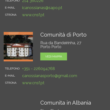
214 360226
TELEFONO
icanossianas@sapo.pt
E-MAIL
www.cnsf.pt
STRONA
Comunità di Porto
Rua da Bandeirinha, 27
Porto Porto
VEDI MAPPA
+351 - 226094768
TELEFONO
canossianasporto@gmail.com
E-MAIL
www.cnsf.pt
STRONA
Comunita in Albania