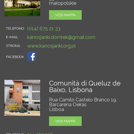
małopolskie
VEDI MAPPA
(014) 675 21 33
TELEFONO
kanosjanki.domrek@gmail.com
E-MAIL
www.kanosjanki.org.pl
STRONA
FACEBOOK
Comunità di Queluz de
Baixo, Lisbona
Rua Camilo Castelo Branco 19,
Barcarena Oeiras
Lisboa
VEDI MAPPA