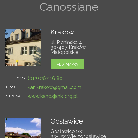
Canossiane
Kraków
ul. Pienińska 4
30-407 Kraków
Małopolskie
VEDI MAPPA
(012) 267 16 80
TELEFONO
kan.krakow@gmail.com
E-MAIL
www.kanosjanki.org.pl
STRONA
Gosławice
Gosławice 102
33-122 Wierzchosławice