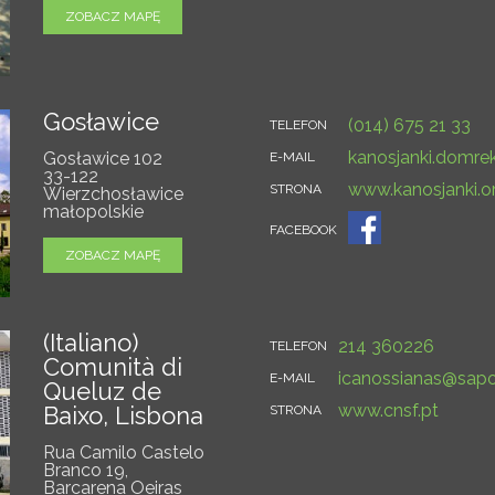
ZOBACZ MAPĘ
Gosławice
(014) 675 21 33
TELEFON
kanosjanki.domr
Gosławice 102
E-MAIL
33-122
www.kanosjanki.or
STRONA
Wierzchosławice
małopolskie
FACEBOOK
ZOBACZ MAPĘ
(Italiano)
214 360226
TELEFON
Comunità di
icanossianas@sapo
E-MAIL
Queluz de
www.cnsf.pt
Baixo, Lisbona
STRONA
Rua Camilo Castelo
Branco 19,
Barcarena Oeiras