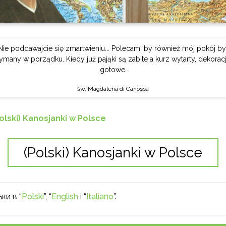
Nie poddawajcie się zmartwieniu... Polecam, by również mój pokój by
ymany w porządku. Kiedy już pająki są zabite a kurz wytarty, dekorac
gotowe.
św. Magdalena di Canossa
olski) Kanosjanki w Polsce
(Polski) Kanosjanki w Polsce
ки в “
Polski
”, “
English
і “
Italiano
”.