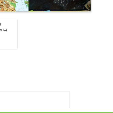
ł
je są