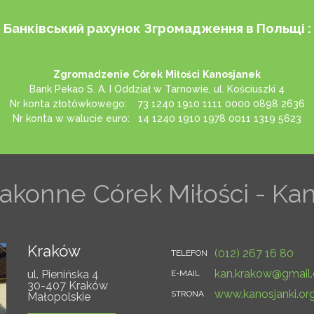
Банківський рахунок Згромадження в Польщі
:
Zgromadzenie
C
ó
rek
Mi
ł
o
ś
ci
Kanosjanek
Bank Pekao S. A. I Oddział w Tarnowie, ul. Kościuszki 4
Nr konta złotówkowego: 73 1240 1910 1111 0000 0898 2636
Nr konta w walucie euro: 14 1240 1910 1978 0011 1319 5623
konne Córek Miłości - Ka
Kraków
(012) 267 16 80
TELEFON
kan.krakow@gmail
ul. Pienińska 4
E-MAIL
30-407 Kraków
www.kanosjanki.org
STRONA
Małopolskie