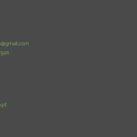
ek@gmail.com
g.pl
.pt