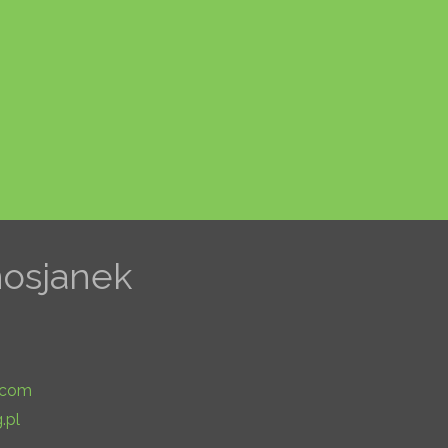
nosjanek
.com
.pl