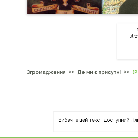
utrz
>>
>>
Згромадження
Де ми є присутні
(P
Вибачте цей текст доступний тіль