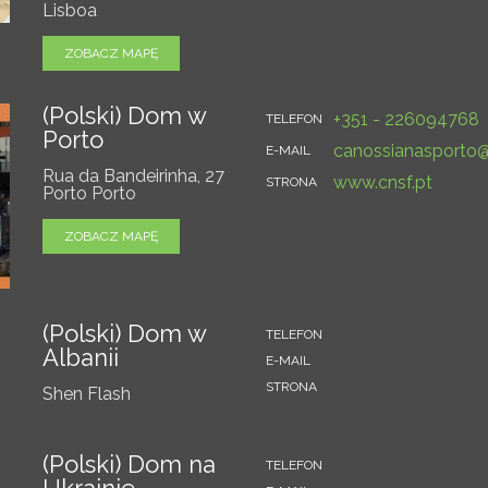
Lisboa
ZOBACZ MAPĘ
(Polski) Dom w
+351 - 226094768
TELEFON
Porto
canossianasporto
E-MAIL
Rua da Bandeirinha, 27
www.cnsf.pt
STRONA
Porto Porto
ZOBACZ MAPĘ
(Polski) Dom w
TELEFON
Albanii
E-MAIL
STRONA
Shen Flash
(Polski) Dom na
TELEFON
Ukrainie